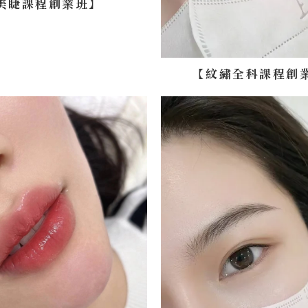
美睫課程創業班】
【紋繡全科課程創