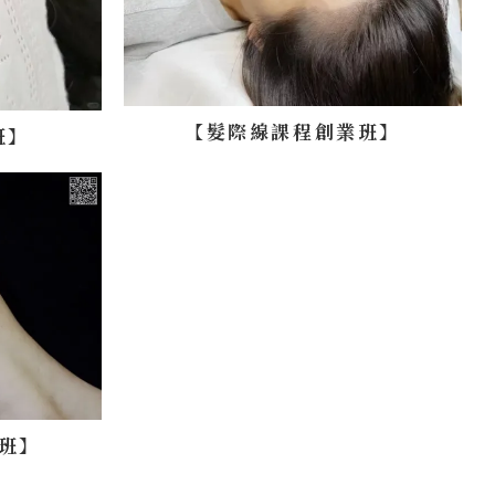
【髮際線課程創業班】
班】
班】