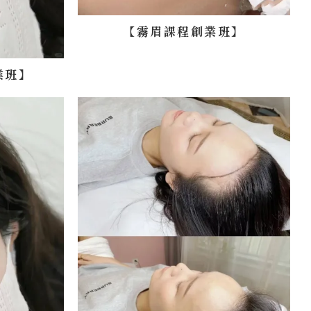
【霧眉課程創業班】
業班】